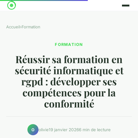
Accueil
›
Formation
FORMATION
Réussir sa formation en
sécurité informatique et
rgpd : développer ses
compétences pour la
conformité
olivie
19 janvier 2026
6 min de lecture
O