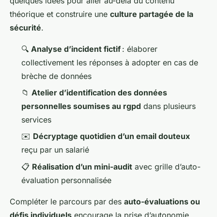
quelques idées pour aller au-delà du contenu
théorique et construire une
culture partagée de la
sécurité
.
🔍
Analyse d’incident fictif
: élaborer
collectivement les réponses à adopter en cas de
brèche de données
📁
Atelier d’identification des données
personnelles soumises au rgpd
dans plusieurs
services
✉️
Décryptage quotidien d’un email douteux
reçu par un salarié
📋
Réalisation d’un mini-audit
avec grille d’auto-
évaluation personnalisée
Compléter le parcours par des
auto-évaluations ou
défis individuels
encourage la prise d’autonomie