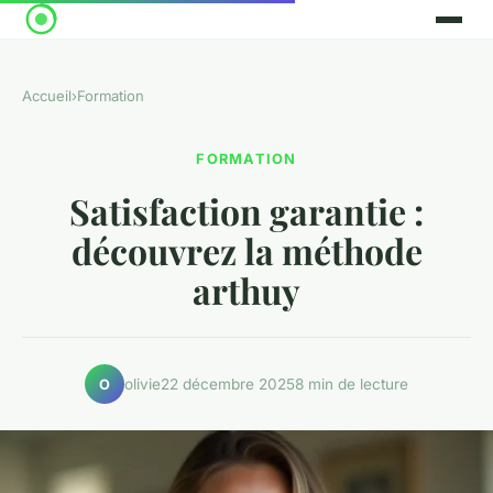
Accueil
›
Formation
FORMATION
Satisfaction garantie :
découvrez la méthode
arthuy
olivie
22 décembre 2025
8 min de lecture
O