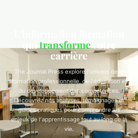
L'information formation
qui
transforme
votre
carrière
The Journal Press explore l'univers de la
formation professionnelle, de l'éducation et
du développement des compétences.
Découvrez nos analyses, témoignages et
guides pratiques pour comprendre les
enjeux de l'apprentissage tout au long de la
vie.