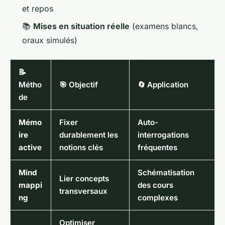
et repos
📚
Mises en situation réelle
(examens blancs,
oraux simulés)
📝
Métho
🎯 Objectif
🔄 Application
de
Mémo
Fixer
Auto-
ire
durablement les
interrogations
active
notions clés
fréquentes
Mind
Schématisation
Lier concepts
mappi
des cours
transversaux
ng
complexes
Optimiser