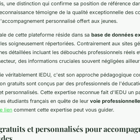
is, une distinction qui confirme sa position de référence dan
 reconnaissance témoigne de la qualité exceptionnelle des c
l'accompagnement personnalisé offert aux jeunes.
pale de cette plateforme réside dans sa
base de données e
les soigneusement répertoriées. Contrairement aux sites gé
es détaillées incluant les débouchés professionnels réels et
secteur, des informations cruciales souvent négligées ailleur
cie véritablement IEDU, c'est son approche pédagogique co
tion gratuits sont conçus par des professionnels de l'éducati
 et personnalisés. Cette expertise reconnue fait d'IEDU un p
es étudiants français en quête de leur
voie professionnell
e lien
comment cette expertise peut vous guider.
 gratuits et personnalisés pour accompa
udes