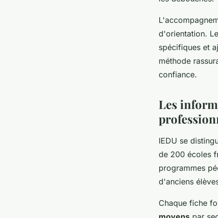
L'accompagneme
d'orientation. L
spécifiques et a
méthode rassura
confiance.
Les inform
profession
IEDU se disting
de 200 écoles f
programmes péd
d'anciens élève
Chaque fiche fo
moyens
par sec