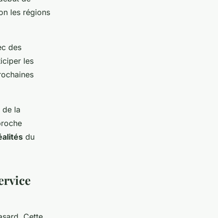
lon les régions
ec des
iciper les
prochaines
 de la
pproche
alités
du
ervice
asard. Cette