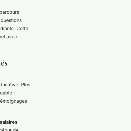
 parcours
 questions
diants. Cette
nel avec
hés
ucative. Plus
uable :
 témoignages
salaires
 début de