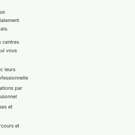
ous
cialement
ais.
s centres
qui vous
c leurs
ofessionnelle
ations par
ssionnel
ses et
rcours et