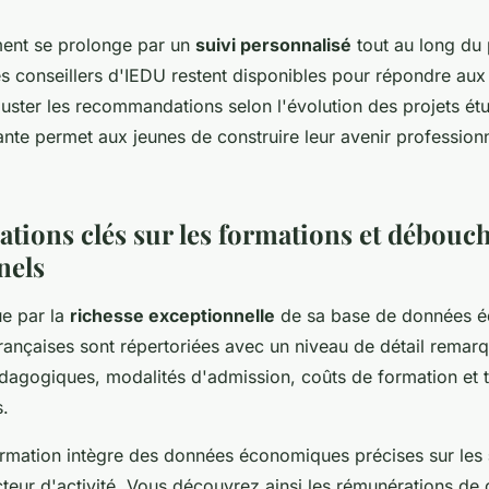
nt se prolonge par un
suivi personnalisé
tout au long du
es conseillers d'IEDU restent disponibles pour répondre aux
juster les recommandations selon l'évolution des projets étu
nte permet aux jeunes de construire leur avenir profession
ations clés sur les formations et débouc
nels
ue par la
richesse exceptionnelle
de sa base de données éd
rançaises sont répertoriées avec un niveau de détail remarq
agogiques, modalités d'admission, coûts de formation et
s.
rmation intègre des données économiques précises sur les
teur d'activité. Vous découvrez ainsi les rémunérations de