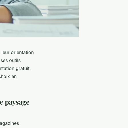
leur orientation
ses outils
tation gratuit.
choix en
le paysage
magazines