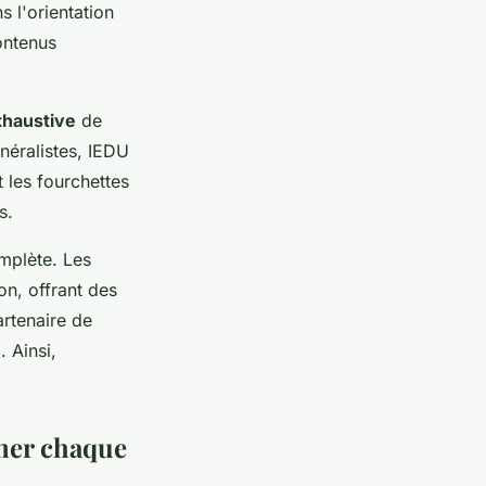
s l'orientation
ontenus
xhaustive
de
néralistes, IEDU
 les fourchettes
s.
mplète. Les
on, offrant des
artenaire de
e
. Ainsi,
gner chaque