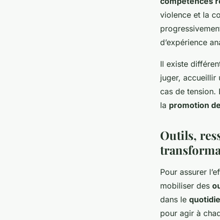
compétences re
violence et la 
progressivement 
d’expérience an
Il existe différ
juger, accueilli
cas de tension. 
la
promotion de 
Outils, re
transforma
Pour assurer l’ef
mobiliser des
ou
dans le
quotidi
pour agir à cha