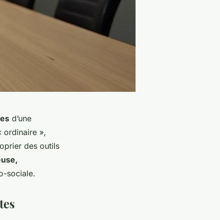
les
d’une
 ordinaire »,
oprier des outils
euse,
o-sociale.
tes