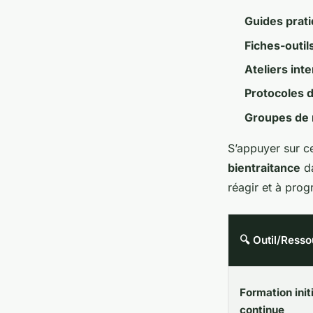
Guides prat
Fiches-outil
Ateliers inte
Protocoles 
Groupes de 
S’appuyer sur c
bientraitance
da
réagir et à pro
🔍 Outil/Ress
Formation initi
continue