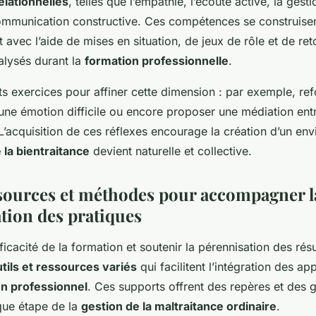
lationnelles
, telles que l’empathie, l’écoute active, la gesti
communication constructive. Ces compétences se construise
avec l’aide de mises en situation, de jeux de rôle et de ret
alysés durant la
formation professionnelle
.
ents exercices pour affiner cette dimension : par exemple, re
r une émotion difficile ou encore proposer une médiation ent
L’acquisition de ces réflexes encourage la création d’un en
la bientraitance
devient naturelle et collective.
ssources et méthodes pour accompagner l
tion des pratiques
ficacité de la formation et soutenir la pérennisation des résul
tils et ressources variés
qui facilitent l’intégration des ap
en professionnel
. Ces supports offrent des repères et des 
que étape de la
gestion de la maltraitance ordinaire
.