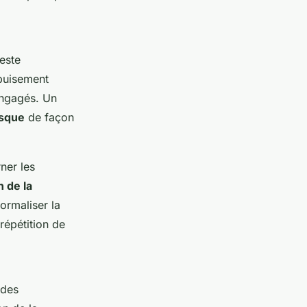
este
épuisement
engagés. Un
isque
de façon
ner les
 de la
ormaliser la
répétition de
 des