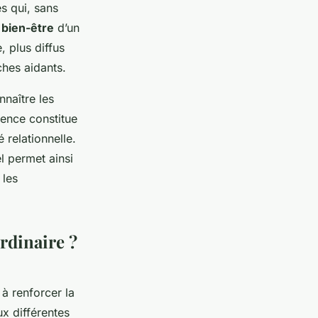
s qui, sans
u bien-être
d’un
 plus diffus
ches aidants.
nnaître les
ience constitue
 relationnelle.
l permet ainsi
 les
rdinaire ?
à renforcer la
x différentes