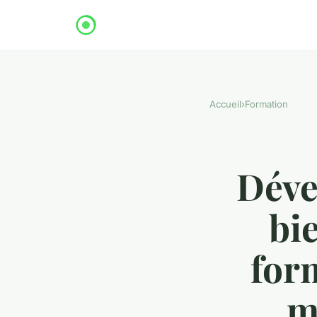
Accueil
›
Formation
Déve
bie
form
m