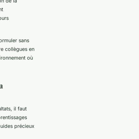
on de la
nt
ours
formuler sans
re collègues en
vironnement où
a
tats, il faut
prentissages
guides précieux