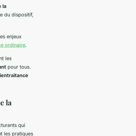
 la
 du dispositif,
ces enjeux
ce ordinaire
.
nt les
ant
pour tous.
bientraitance
e la
turants qui
 les pratiques