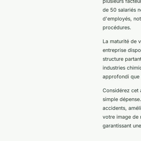
plusieurs facteu
de 50 salariés 
d'employés, not
procédures.
La maturité de 
entreprise disp
structure partan
industries chim
approfondi que 
Considérez ce
simple dépense.
accidents, améli
votre image de 
garantissant un