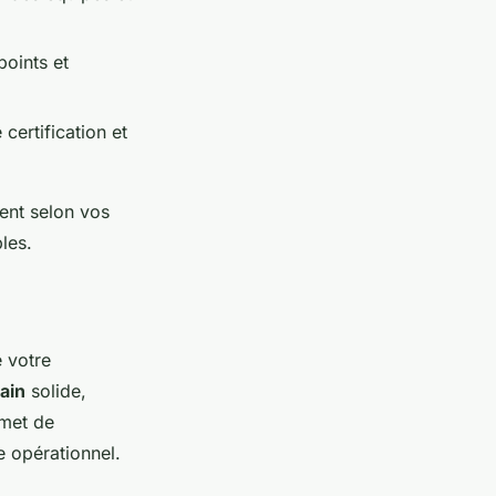
points et
ertification et
ment selon vos
les.
 votre
ain
solide,
rmet de
 opérationnel.