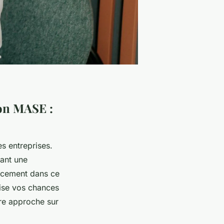
ion MASE :
s entreprises.
uant une
cacement dans ce
ise vos chances
tre approche sur