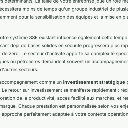
rs déterminants. La taille de votre entreprise joue un rôle 
nécessitera moins de temps qu'un groupe industriel de plusi
amment pour la sensibilisation des équipes et la mise en p
votre système SSE existant influence également cette tempor
osant déjà de bases solides en sécurité progressera plus r
t de zéro. Le secteur d'activité apporte sa complexité spécif
iques ou pétrolières demandent souvent un accompagnemen
d'autres secteurs.
t accompagnement comme un
investissement stratégique
p
 Le retour sur investissement se manifeste rapidement : réd
oration de la productivité, accès facilité aux marchés, et 
marque. Chaque prestation est personnalisée selon vos enje
e approche parfaitement adaptée à votre contexte opération