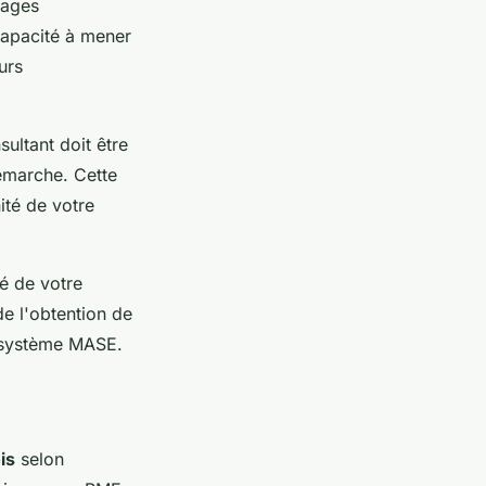
nages
 capacité à mener
urs
ultant doit être
émarche. Cette
ité de votre
té de votre
de l'obtention de
re système MASE.
is
selon