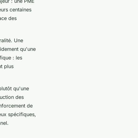
majeur : une PME
eurs centaines
lace des
alité. Une
apidement qu'une
ique : les
t plus
lutôt qu'une
uction des
renforcement de
ux spécifiques,
nel.