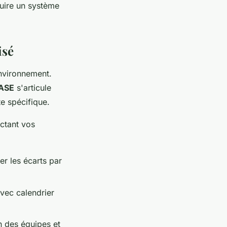
ruire un système
isé
environnement.
MASE
s'articule
e spécifique.
ctant vos
er les écarts par
avec calendrier
 des équipes et